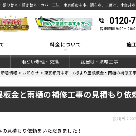
・張り替え・葺き替え・カバー工法 東京都府中市、調布市、三鷹市、小金井市
0120-7
営業時間 9:00～20
て
料金について
施
雨どい修理・交換
瓦屋根・漆喰工事
>
新着情報
>
お知らせ
>
東京都府中市 E様より屋根板金と雨樋の補修工
根板金と雨樋の補修工事の見積もり依
投稿日：202
事の見積もり依頼をいただきました！