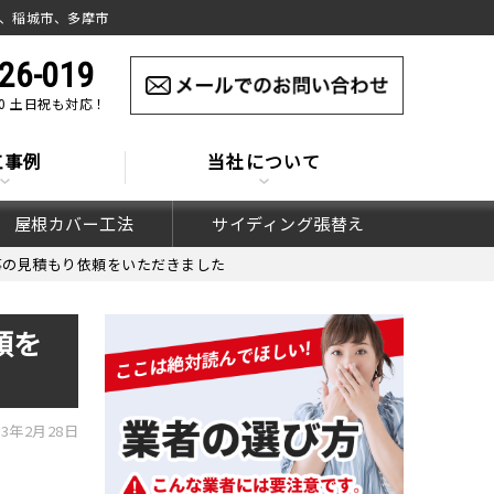
、稲城市、多摩市
26-019
:00 土日祝も対応！
工事例
当社について
屋根カバー工法
サイディング張替え
事の見積もり依頼をいただきました
頼を
3年2月28日