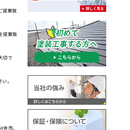
ご提案致
を提案致
大切で
さい。
分寺市、