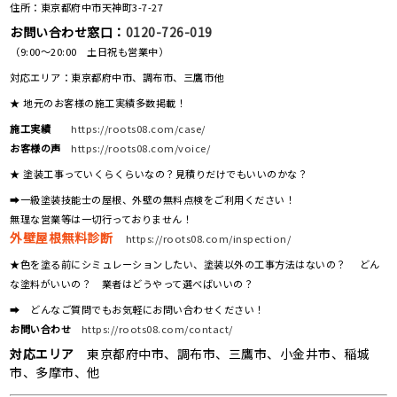
住所：東京都府中市天神町3-7-27
お問い合わせ窓口：
0120-726-019
（9:00～20:00 土日祝も営業中）
対応エリア：東京都府中市、調布市、三鷹市他
★ 地元のお客様の施工実績多数掲載！
施工実績
https://roots08.com/case/
お客様の声
https://roots08.com/voice/
★ 塗装工事っていくらくらいなの？見積りだけでもいいのかな？
➡一級塗装技能士の屋根、外壁の無料点検をご利用ください！
無理な営業等は一切行っておりません！
外壁屋根無料診断
https://roots08.com/inspection/
★色を塗る前にシミュレーションしたい、塗装以外の工事方法はないの？ どん
な塗料がいいの？ 業者はどうやって選べばいいの？
➡ どんなご質問でもお気軽にお問い合わせください！
お問い合わせ
https://roots08.com/contact/
対応エリア
東京都府中市、調布市、三鷹市、小金井市、稲城
市、多摩市、他