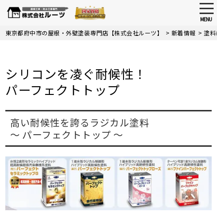
tog
nav
MENU
Skip
東京都府中市の屋根・外壁塗装専門店【株式会社ルーツ】
>
新着情報
>
塗料
to
main
content
シリコンを凌ぐ耐候性！
パーフェクトトップ
高い耐候性を誇るラジカル塗料
～ パーフェクトトップ ～