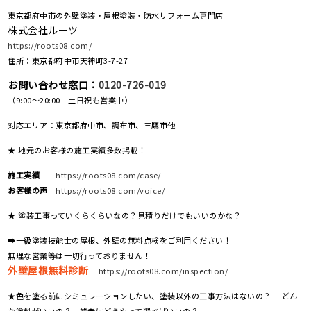
東京都府中市の外壁塗装・屋根塗装・防水リフォーム専門店
株式会社ルーツ
https://roots08.com/
住所：東京都府中市天神町3-7-27
お問い合わせ窓口：
0120-726-019
（9:00～20:00 土日祝も営業中）
対応エリア：東京都府中市、調布市、三鷹市他
★ 地元のお客様の施工実績多数掲載！
施工実績
https://roots08.com/case/
お客様の声
https://roots08.com/voice/
★ 塗装工事っていくらくらいなの？見積りだけでもいいのかな？
➡一級塗装技能士の屋根、外壁の無料点検をご利用ください！
無理な営業等は一切行っておりません！
外壁屋根無料診断
https://roots08.com/inspection/
★色を塗る前にシミュレーションしたい、塗装以外の工事方法はないの？ どん
な塗料がいいの？ 業者はどうやって選べばいいの？