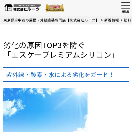
tog
nav
MENU
Skip
東京都府中市の屋根・外壁塗装専門店【株式会社ルーツ】
>
新着情報
>
塗料
to
main
content
劣化の原因TOP3を防ぐ
「エスケープレミアムシリコン」
紫外線・酸素・水による劣化をガード！