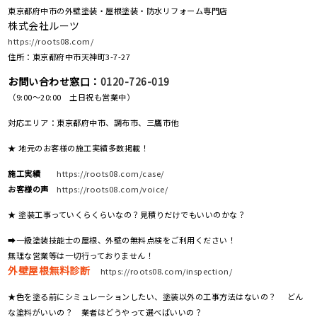
東京都府中市の外壁塗装・屋根塗装・防水リフォーム専門店
株式会社ルーツ
https://roots08.com/
住所：東京都府中市天神町3-7-27
お問い合わせ窓口：
0120-726-019
（9:00～20:00 土日祝も営業中）
対応エリア：東京都府中市、調布市、三鷹市他
★ 地元のお客様の施工実績多数掲載！
施工実績
https://roots08.com/case/
お客様の声
https://roots08.com/voice/
★ 塗装工事っていくらくらいなの？見積りだけでもいいのかな？
➡一級塗装技能士の屋根、外壁の無料点検をご利用ください！
無理な営業等は一切行っておりません！
外壁屋根無料診断
https://roots08.com/inspection/
★色を塗る前にシミュレーションしたい、塗装以外の工事方法はないの？ どん
な塗料がいいの？ 業者はどうやって選べばいいの？