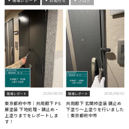
現場レポート
お知らせ
ブログ
2026/08/05
2026/08/02
現場レポート
現場レポート
東京都府中市｜共用廊下 PS
共用廊下 玄関枠塗装 錆止め
扉塗装 下地処理・錆止め・
下塗り〜上塗りを行いました
上塗りまでをレポートしま
｜東京都府中市
す！