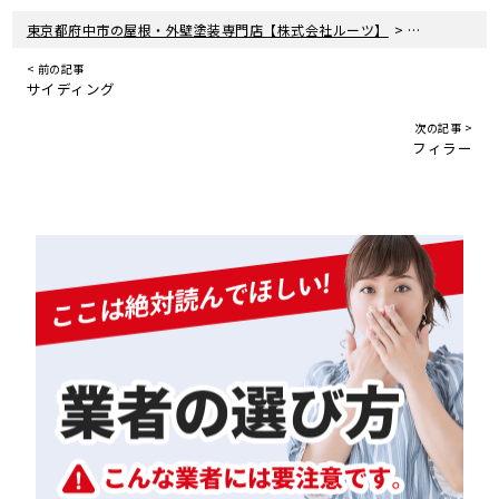
>
東京都府中市の屋根・外壁塗装専門店【株式会社ルーツ】
プライマー（
< 前の記事
サイディング
次の記事 >
フィラー