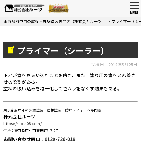
tog
nav
MENU
Skip
東京都府中市の屋根・外壁塗装専門店【株式会社ルーツ】
>
プライマー（シ
to
main
content
プライマー（シーラー）
投稿日：2019年5月25日
下地が塗料を吸い込むことを防ぎ、また上塗り用の塗料と密着さ
せる役割がある。
塗料の吸い込みを均一化して色ムラをなくす効果もある。
東京都府中市の外壁塗装・屋根塗装・防水リフォーム専門店
株式会社ルーツ
https://roots08.com/
住所：東京都府中市天神町3-7-27
お問い合わせ窓口：
0120-726-019