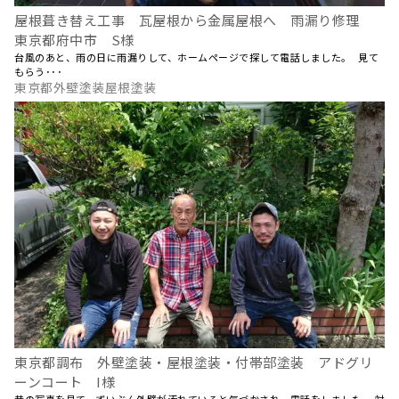
屋根葺き替え工事 瓦屋根から金属屋根へ 雨漏り修理
東京都府中市 S様
台風のあと、雨の日に雨漏りして、ホームページで探して電話しました。 見て
もらう･･･
東京都外壁塗装屋根塗装
東京都調布 外壁塗装・屋根塗装・付帯部塗装 アドグリ
ーンコート I様
昔の写真を見て、ずいぶん外壁が汚れていると気づかされ、電話をしました。 対