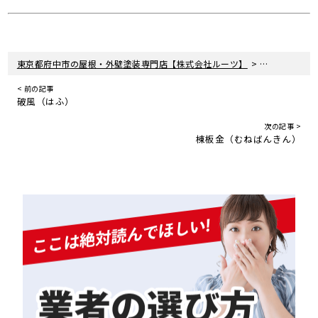
>
東京都府中市の屋根・外壁塗装専門店【株式会社ルーツ】
軒天（のきて
< 前の記事
破風（はふ）
次の記事 >
棟板金（むねばんきん）