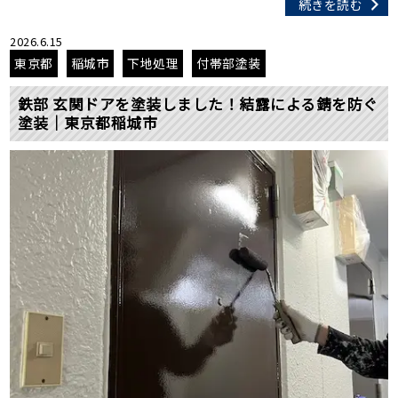
続きを読む
2026.6.15
東京都
稲城市
下地処理
付帯部塗装
鉄部 玄関ドアを塗装しました！結露による錆を防ぐ
塗装｜東京都稲城市