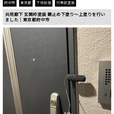
府中市
東京都
下地処理
付帯部塗装
共用廊下 玄関枠塗装 錆止め下塗り〜上塗りを行い
ました｜東京都府中市