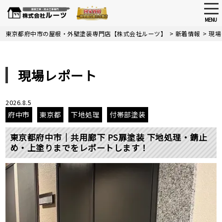
tog
nav
MENU
Skip
東京都府中市の屋根・外壁塗装専門店【株式会社ルーツ】
>
新着情報
>
現場
to
main
content
現場レポート
2026.8.5
府中市
東京都
下地処理
付帯部塗装
東京都府中市｜共用廊下 PS扉塗装 下地処理・錆止
め・上塗りまでをレポートします！