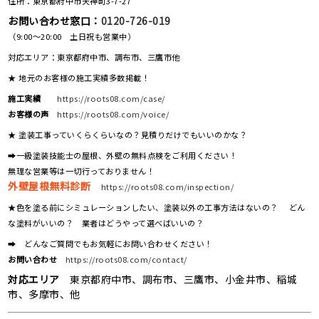
住所：東京都府中市天神町3-7-27
お問い合わせ窓口：
0120-726-019
（9:00～20:00 土日祝も営業中）
対応エリア：東京都府中市、調布市、三鷹市他
★ 地元のお客様の施工実績多数掲載！
施工実績
https://roots08.com/case/
お客様の声
https://roots08.com/voice/
★ 塗装工事っていくらくらいなの？見積りだけでもいいのかな？
➡一級塗装技能士の屋根、外壁の無料点検をご利用ください！
無理な営業等は一切行っておりません！
外壁屋根無料診断
https://roots08.com/inspection/
★色を塗る前にシミュレーションしたい、塗装以外の工事方法はないの？ どん
な塗料がいいの？ 業者はどうやって選べばいいの？
➡ どんなご質問でもお気軽にお問い合わせください！
お問い合わせ
https://roots08.com/contact/
対応エリア
東京都府中市、調布市、三鷹市、小金井市、稲城
市、多摩市、他