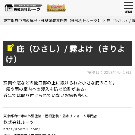
tog
nav
MENU
Skip
東京都府中市の屋根・外壁塗装専門店【株式会社ルーツ】
>
庇（ひさし）/ 
to
main
content
庇（ひさし）/ 霧よけ（きりよ
け）
投稿日：2019年4月19日
玄関や窓などの開口部の上に設けられた小さな庇のこと。
霧や雨の室内への浸入を防ぐ役割がある。
近年では取り付けられていないお家も多い。
東京都府中市の外壁塗装・屋根塗装・防水リフォーム専門店
株式会社ルーツ
https://roots08.com/