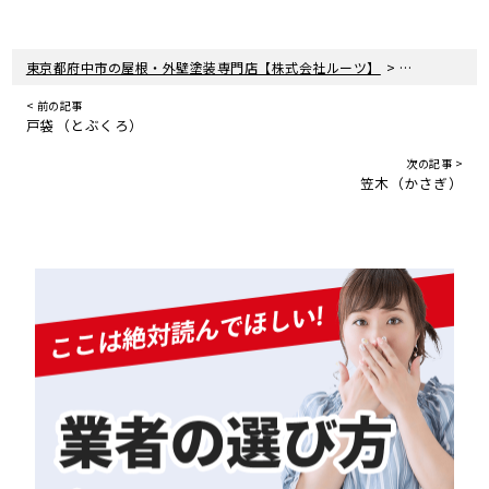
>
東京都府中市の屋根・外壁塗装専門店【株式会社ルーツ】
庇（ひさし）/
< 前の記事
戸袋（とぶくろ）
次の記事 >
笠木（かさぎ）