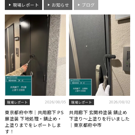
現場レポート
お知らせ
ブログ
2026/08/05
2026/08/02
現場レポート
現場レポート
東京都府中市｜共用廊下 PS
共用廊下 玄関枠塗装 錆止め
扉塗装 下地処理・錆止め・
下塗り〜上塗りを行いました
上塗りまでをレポートしま
｜東京都府中市
す！