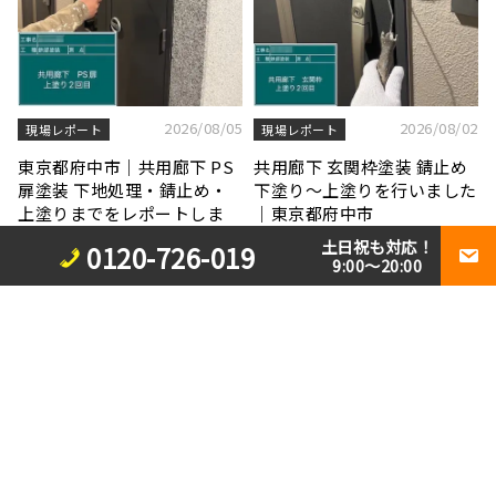
2026/08/05
2026/08/02
現場レポート
現場レポート
東京都府中市｜共用廊下 PS
共用廊下 玄関枠塗装 錆止め
扉塗装 下地処理・錆止め・
下塗り〜上塗りを行いました
上塗りまでをレポートしま
｜東京都府中市
す！
土日祝も対応！
0120-726-019
9:00～20:00
2026/07/30
ブログ
台風被害を未然に防ぐ。屋根
2026/07/31
ブログ