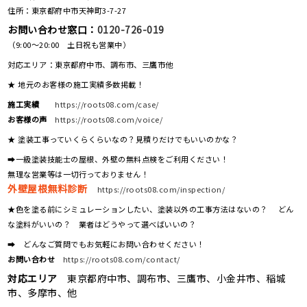
住所：東京都府中市天神町3-7-27
お問い合わせ窓口：
0120-726-019
（9:00～20:00 土日祝も営業中）
対応エリア：東京都府中市、調布市、三鷹市他
★ 地元のお客様の施工実績多数掲載！
施工実績
https://roots08.com/case/
お客様の声
https://roots08.com/voice/
★ 塗装工事っていくらくらいなの？見積りだけでもいいのかな？
➡一級塗装技能士の屋根、外壁の無料点検をご利用ください！
無理な営業等は一切行っておりません！
外壁屋根無料診断
https://roots08.com/inspection/
★色を塗る前にシミュレーションしたい、塗装以外の工事方法はないの？ どん
な塗料がいいの？ 業者はどうやって選べばいいの？
➡ どんなご質問でもお気軽にお問い合わせください！
お問い合わせ
https://roots08.com/contact/
対応エリア
東京都府中市、調布市、三鷹市、小金井市、稲城
市、多摩市、他