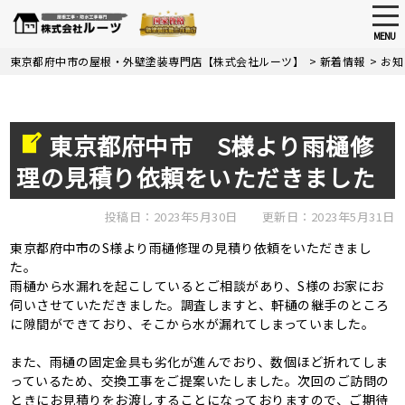
tog
nav
MENU
Skip
東京都府中市の屋根・外壁塗装専門店【株式会社ルーツ】
>
新着情報
>
お知
to
main
content
東京都府中市 S様より雨樋修
理の見積り依頼をいただきました
投稿日：2023年5月30日
更新日：2023年5月31日
東京都府中市のS様より雨樋修理の見積り依頼をいただきまし
た。
雨樋から水漏れを起こしているとご相談があり、S様のお家にお
伺いさせていただきました。調査しますと、軒樋の継手のところ
に隙間ができており、そこから水が漏れてしまっていました。
また、雨樋の固定金具も劣化が進んでおり、数個ほど折れてしま
っているため、交換工事をご提案いたしました。次回のご訪問の
ときにお見積りをお渡しすることになっておりますので、ご期待