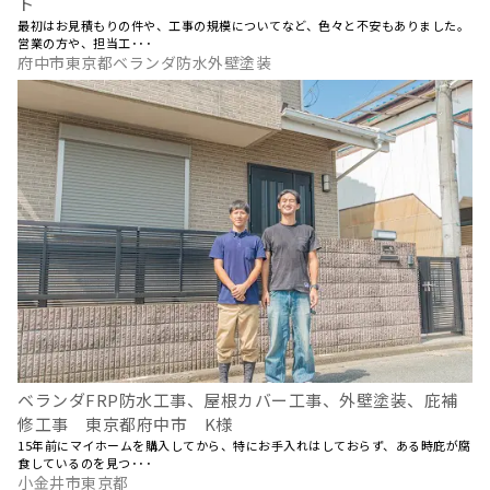
ト
最初はお見積もりの件や、工事の規模についてなど、色々と不安もありました。
営業の方や、担当工･･･
府中市東京都ベランダ防水外壁塗装
ベランダFRP防水工事、屋根カバー工事、外壁塗装、庇補
修工事 東京都府中市 K様
15年前にマイホームを購入してから、特にお手入れはしておらず、ある時庇が腐
食しているのを見つ･･･
小金井市東京都