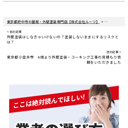
>
>
東京都府中市の屋根・外壁塗装専門店【株式会社ルーツ】
新着情報
お
< 前の記事
外壁塗装はしなきゃいけないの？塗装しないままにするリスクと
は？
次の記事 >
東京都小金井市 A様より外壁塗装・コーキング工事の見積もり依
頼をいただきました