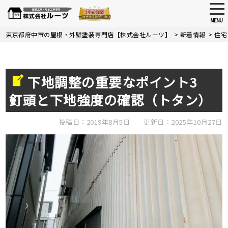
tog
nav
MENU
Skip
東京都府中市の屋根・外壁塗装専門店【株式会社ルーツ】
>
新着情報
>
住宅
to
main
content
下地調整の重要なポイント3
釘頭と下地強度の確認（トタン）
投稿日：2019年8月5日
更新日：2025年10月27日