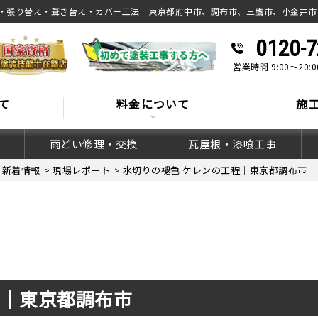
・張り替え・葺き替え・カバー工法 東京都府中市、調布市、三鷹市、小金井市
0120-7
営業時間 9:00～20
て
料金について
施
雨どい修理・交換
瓦屋根・漆喰工事
>
新着情報
>
現場レポート
>
水切りの褪色 ケレンの工程｜東京都調布市
程｜東京都調布市