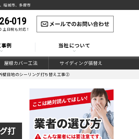
、稲城市、多摩市
26-019
:00 土日祝も対応！
工事例
当社について
屋根カバー工法
サイディング張替え
外壁目地のシーリング打ち替え工事②
グ打