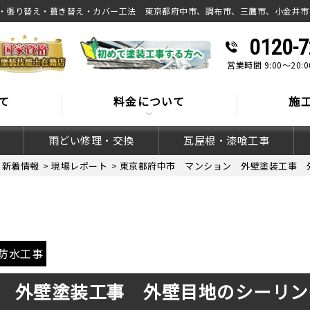
・張り替え・葺き替え・カバー工法 東京都府中市、調布市、三鷹市、小金井市
0120-7
営業時間 9:00～20
て
料金について
施
雨どい修理・交換
瓦屋根・漆喰工事
>
新着情報
>
現場レポート
>
東京都府中市 マンション 外壁塗装工事 
防水工事
 外壁塗装工事 外壁目地のシーリン