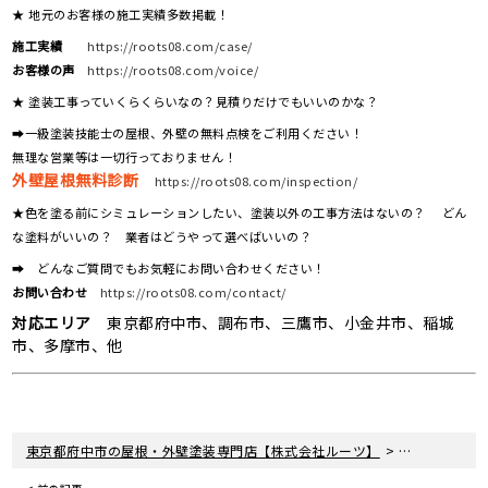
★ 地元のお客様の施工実績多数掲載！
施工実績
https://roots08.com/case/
お客様の声
https://roots08.com/voice/
★ 塗装工事っていくらくらいなの？見積りだけでもいいのかな？
➡一級塗装技能士の屋根、外壁の無料点検をご利用ください！
無理な営業等は一切行っておりません！
外壁屋根無料診断
https://roots08.com/inspection/
★色を塗る前にシミュレーションしたい、塗装以外の工事方法はないの？ どん
な塗料がいいの？ 業者はどうやって選べばいいの？
➡ どんなご質問でもお気軽にお問い合わせください！
お問い合わせ
https://roots08.com/contact/
対応エリア
東京都府中市、調布市、三鷹市、小金井市、稲城
市、多摩市、他
>
>
東京都府中市の屋根・外壁塗装専門店【株式会社ルーツ】
新着情報
お