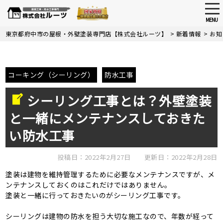
tog
nav
MENU
Skip
東京都府中市の屋根・外壁塗装専門店【株式会社ルーツ】
>
新着情報
>
お知
to
main
content
コーキング（シーリング）
防水工事
シーリング工事とは？外壁塗装
と一緒にメンテナンスしておきた
い防水工事
投稿日：2022年2月27日
更新日：2022年2月28日
塗装は建物を維持管理するために必要なメンテナンスですが、メ
ンテナンスしておくのはこれだけではありません。
塗装と一緒に行っておきたいのがシーリング工事です。
シーリングは建物の防水を担う大切な施工なので、年数が経って