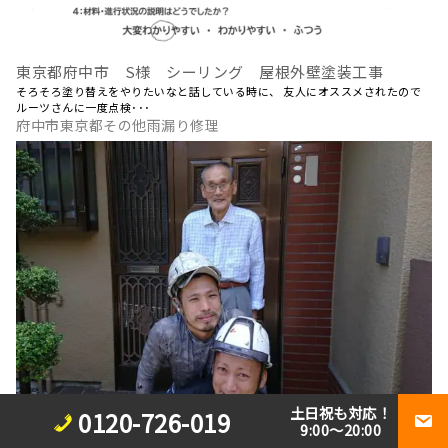
東京都府中市 S様 シーリング 屋根外壁塗装工事
そろそろ塗り替えをやりたいなと話している時に、 友人にオススメされたので
ルーツさんに一度点検･･･
府中市東京都その他雨漏り修理
土日祝も対応！
0120-726-019
9:00～20:00
屋根葺き替え工事 瓦屋根から金属屋根へ 雨漏り修理