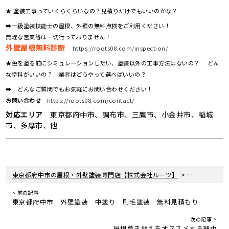
★ 塗装工事っていくらくらいなの？見積りだけでもいいのかな？
➡一級塗装技能士の屋根、外壁の無料点検をご利用ください！
無理な営業等は一切行っておりません！
外壁屋根無料診断
https://roots08.com/inspection/
★色を塗る前にシミュレーションしたい、塗装以外の工事方法はないの？ どん
な塗料がいいの？ 業者はどうやって選べばいいの？
➡ どんなご質問でもお気軽にお問い合わせください！
お問い合わせ
https://roots08.com/contact/
対応エリア
東京都府中市、調布市、三鷹市、小金井市、稲城
市、多摩市、他
>
>
東京都府中市の屋根・外壁塗装専門店【株式会社ルーツ】
新着情報
ブ
< 前の記事
東京都府中市 外壁塗装 中塗り 刷毛塗装 無料見積もり
次の記事 >
屋根葺き替えをオススメする理由