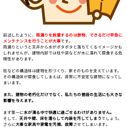
前述したように、
雨漏りを放置するのは禁物、できるだけ早急に
メンテナンスを行うことが大事
です。
雨漏りというと天井から水がポタポタと落ちてくるイメージかも
しれませんが、建物内部では柱や梁などが水に濡れて腐食する危
険性があります。
柱などの構造体は建物を形づくり、家そのものを支えています。
その構造体が腐食してしまえば、非常に不安定な建物になってし
まいます。
また、建物の老朽化だけでなく、私たちの普段の生活にも大きな
影響を与えます。
まず第一に
水が滴る中で快適に過ごせるわけがありません。
そして、
天井や壁、床を濡らして内装を汚してしまう
でしょう。
さらに
大事な家具や家電を汚損、故障
させてしまいます。