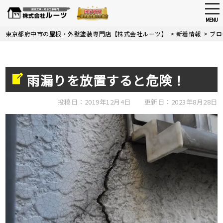
tog
nav
MENU
Skip
東京都府中市の屋根・外壁塗装専門店【株式会社ルーツ】
>
新着情報
>
ブロ
to
main
content
雨漏りを放置すると危険！
投稿日：2019年12月4日
更新日：2023年8月28日