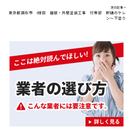
次の記事 >
東京都調布市 I様邸 屋根・外壁塗装工事 付帯部 軒樋のケレ
ン～下塗り