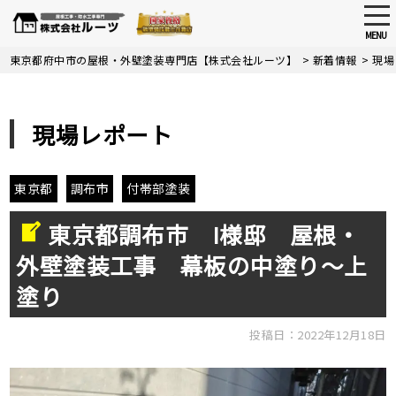
tog
nav
MENU
Skip
東京都府中市の屋根・外壁塗装専門店【株式会社ルーツ】
>
新着情報
>
現場
to
main
content
現場レポート
東京都
調布市
付帯部塗装
東京都調布市 I様邸 屋根・
外壁塗装工事 幕板の中塗り～上
塗り
投稿日：2022年12月18日