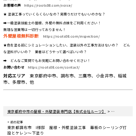
お客様の声
https://roots08.com/voice/
★ 塗装工事っていくらくらいなの？見積りだけでもいいのかな？
➡一級塗装技能士の屋根、外壁の無料点検をご利用ください！
無理な営業等は一切行っておりません！
外壁屋根無料診断
https://roots08.com/inspection/
★色を塗る前にシミュレーションしたい、塗装以外の工事方法はないの？ どん
な塗料がいいの？ 業者はどうやって選べばいいの？
➡ どんなご質問でもお気軽にお問い合わせください！
お問い合わせ
https://roots08.com/contact/
対応エリア
東京都府中市、調布市、三鷹市、小金井市、稲城
市、多摩市、他
>
>
東京都府中市の屋根・外壁塗装専門店【株式会社ルーツ】
新着情報
現
< 前の記事
東京都調布市 I様邸 屋根・外壁塗装工事 幕板のシーリング打
設とケレン～下塗り