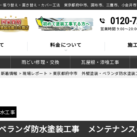
・張り替え・葺き替え・カバー工法 東京都府中市、調布市、三鷹市、小金井市
0120-7
営業時間 9:00～20
て
料金について
施
雨どい修理・交換
瓦屋根・漆喰工事
>
新着情報
>
現場レポート
>
東京都府中市 外壁塗装・ベランダ防水塗装
水工事
ベランダ防水塗装工事 メンテナンス