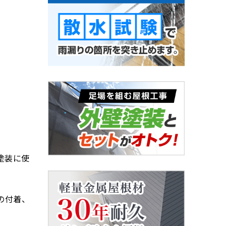
塗装に使
の付着、