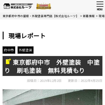
tog
nav
MENU
Skip
東京都府中市の屋根・外壁塗装専門店【株式会社ルーツ】
>
新着情報
>
現場
to
main
content
現場レポート
府中市
外壁塗装
東京都府中市 外壁塗装 中塗
り 刷毛塗装 無料見積もり
投稿日：2019年12月2日
更新日：2022年4月25日