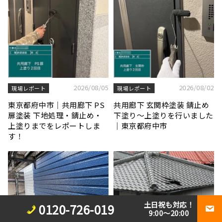
2026/08/05
2026/08/02
現場レポート
現場レポート
東京都府中市｜共用廊下 PS
共用廊下 玄関枠塗装 錆止め
扉塗装 下地処理・錆止め・
下塗り〜上塗りを行いました
上塗りまでをレポートしま
｜東京都府中市
す！
土日祝も対応！
0120-726-019
9:00～20:00