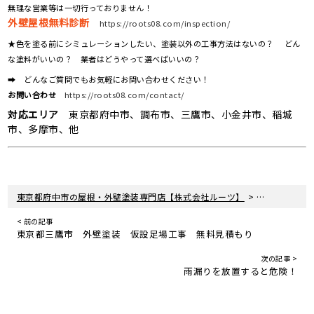
無理な営業等は一切行っておりません！
外壁屋根無料診断
https://roots08.com/inspection/
★色を塗る前にシミュレーションしたい、塗装以外の工事方法はないの？ どん
な塗料がいいの？ 業者はどうやって選べばいいの？
➡ どんなご質問でもお気軽にお問い合わせください！
お問い合わせ
https://roots08.com/contact/
対応エリア
東京都府中市、調布市、三鷹市、小金井市、稲城
市、多摩市、他
>
>
東京都府中市の屋根・外壁塗装専門店【株式会社ルーツ】
新着情報
現
< 前の記事
東京都三鷹市 外壁塗装 仮設足場工事 無料見積もり
次の記事 >
雨漏りを放置すると危険！