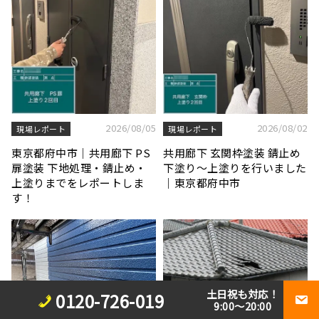
2026/08/05
2026/08/02
現場レポート
現場レポート
東京都府中市｜共用廊下 PS
共用廊下 玄関枠塗装 錆止め
扉塗装 下地処理・錆止め・
下塗り〜上塗りを行いました
上塗りまでをレポートしま
｜東京都府中市
す！
土日祝も対応！
0120-726-019
9:00～20:00