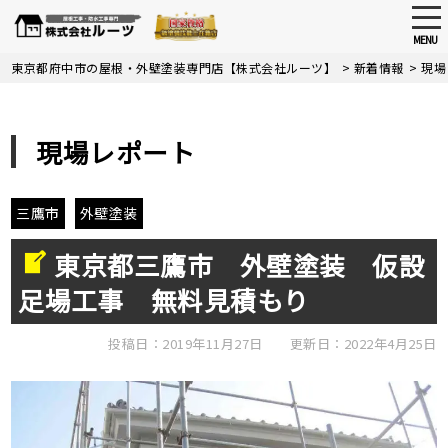
tog
nav
MENU
Skip
東京都府中市の屋根・外壁塗装専門店【株式会社ルーツ】
>
新着情報
>
現場
to
main
content
現場レポート
三鷹市
外壁塗装
東京都三鷹市 外壁塗装 仮設
足場工事 無料見積もり
投稿日：2019年11月27日
更新日：2022年4月25日