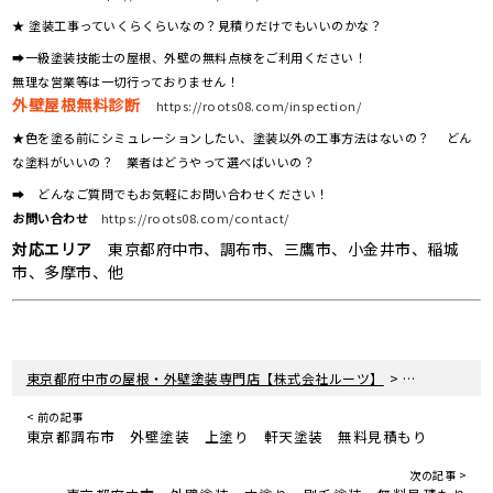
★ 塗装工事っていくらくらいなの？見積りだけでもいいのかな？
➡一級塗装技能士の屋根、外壁の無料点検をご利用ください！
無理な営業等は一切行っておりません！
外壁屋根無料診断
https://roots08.com/inspection/
★色を塗る前にシミュレーションしたい、塗装以外の工事方法はないの？ どん
な塗料がいいの？ 業者はどうやって選べばいいの？
➡ どんなご質問でもお気軽にお問い合わせください！
お問い合わせ
https://roots08.com/contact/
対応エリア
東京都府中市、調布市、三鷹市、小金井市、稲城
市、多摩市、他
>
>
東京都府中市の屋根・外壁塗装専門店【株式会社ルーツ】
新着情報
現
< 前の記事
東京都調布市 外壁塗装 上塗り 軒天塗装 無料見積もり
次の記事 >