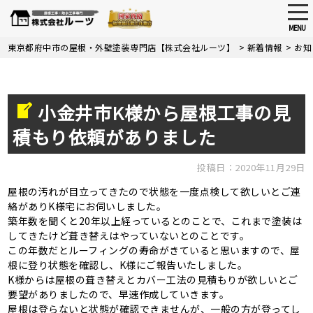
tog
nav
MENU
Skip
東京都府中市の屋根・外壁塗装専門店【株式会社ルーツ】
>
新着情報
>
お知
to
main
content
小金井市K様から屋根工事の見
積もり依頼がありました
投稿日：2020年11月29日
屋根の汚れが目立ってきたので状態を一度点検して欲しいとご連
絡がありK様宅にお伺いしました。
築年数を聞くと20年以上経っているとのことで、これまで塗装は
してきたけど葺き替えはやっていないとのことです。
この年数だとルーフィングの寿命がきていると思いますので、屋
根に登り状態を確認し、K様にご報告いたしました。
K様からは屋根の葺き替えとカバー工法の見積もりが欲しいとご
要望がありましたので、早速作成していきます。
屋根は登らないと状態が確認できませんが、一般の方が登ってし