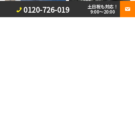
土日祝も対応！
0120-726-019
9:00～20:00
2026/07/30
ブログ
台風被害を未然に防ぐ。屋根
2026/07/31
ブログ
点検の実施を！
外壁塗料の選び方を解説！ご
希望に適う塗料を絞れる3つ
のポイント