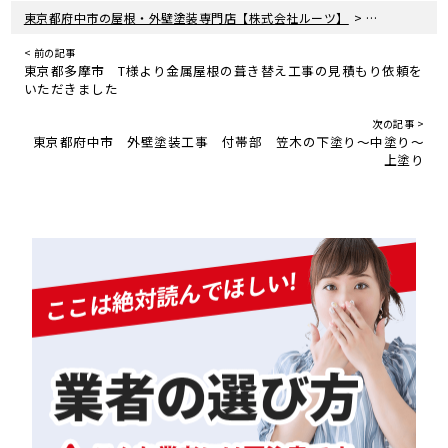
>
>
東京都府中市の屋根・外壁塗装専門店【株式会社ルーツ】
新着情報
現
< 前の記事
東京都多摩市 T様より金属屋根の葺き替え工事の見積もり依頼を
いただきました
次の記事 >
東京都府中市 外壁塗装工事 付帯部 笠木の下塗り〜中塗り〜
上塗り