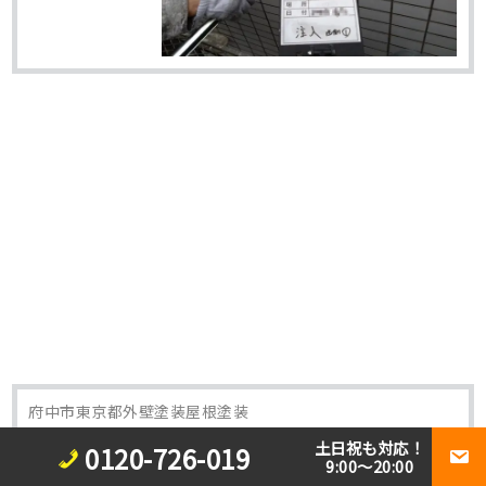
府中市東京都外壁塗装屋根塗装
東京都府中市 外壁塗装・屋根塗装・付帯部
土日祝も対応！
0120-726-019
9:00～20:00
塗装・プレミアムシリコン