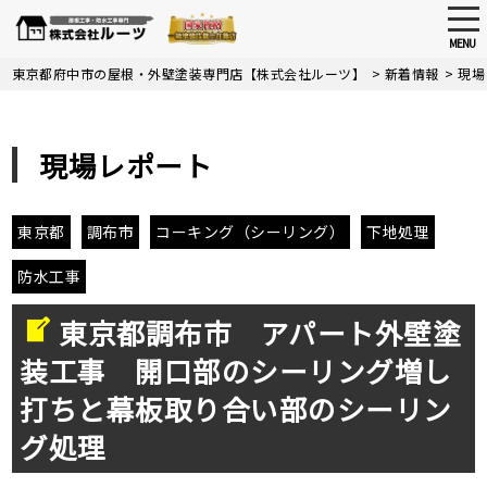
tog
nav
MENU
Skip
東京都府中市の屋根・外壁塗装専門店【株式会社ルーツ】
>
新着情報
>
現場
to
main
content
現場レポート
東京都
調布市
コーキング（シーリング）
下地処理
防水工事
東京都調布市 アパート外壁塗
装工事 開口部のシーリング増し
打ちと幕板取り合い部のシーリン
グ処理