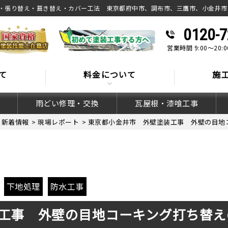
・張り替え・葺き替え・カバー工法 東京都府中市、調布市、三鷹市、小金井市
0120-7
営業時間 9:00～20
て
料金について
施
雨どい修理・交換
瓦屋根・漆喰工事
>
新着情報
>
現場レポート
>
東京都小金井市 外壁塗装工事 外壁の目地
下地処理
防水工事
工事 外壁の目地コーキング打ち替え