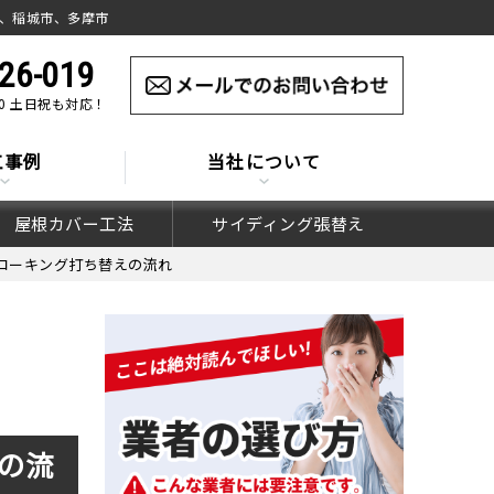
、稲城市、多摩市
26-019
:00 土日祝も対応！
工事例
当社について
屋根カバー工法
サイディング張替え
コーキング打ち替えの流れ
の流