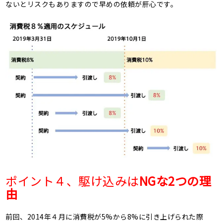
ないとリスクもありますので早めの依頼が肝心です。
ポイント４、駆け込みは
NG
な
2
つの理
由
前回、2014年４月に消費税が5%から8%に引き上げられた際