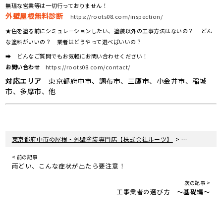
無理な営業等は一切行っておりません！
外壁屋根無料診断
https://roots08.com/inspection/
★色を塗る前にシミュレーションしたい、塗装以外の工事方法はないの？ どん
な塗料がいいの？ 業者はどうやって選べばいいの？
➡ どんなご質問でもお気軽にお問い合わせください！
お問い合わせ
https://roots08.com/contact/
対応エリア
東京都府中市、調布市、三鷹市、小金井市、稲城
市、多摩市、他
>
>
東京都府中市の屋根・外壁塗装専門店【株式会社ルーツ】
新着情報
ブ
< 前の記事
雨どい、こんな症状が出たら要注意！
次の記事 >
工事業者の選び方 ～基礎編～