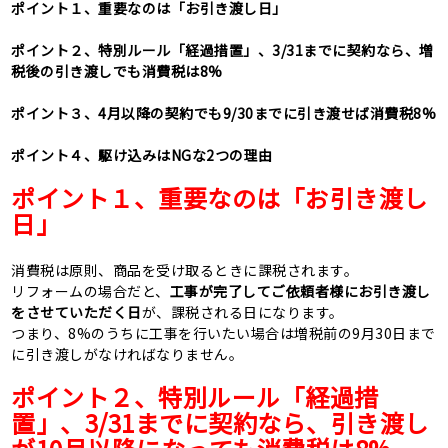
ポイント１、重要なのは「お引き渡し日」
ポイント２、特別ルール「経過措置」、
3/31
までに契約なら、増
税後の引き渡しでも消費税は
8%
ポイント３、
4
月以降の契約でも
9/30
までに引き渡せば消費税
8%
ポイント４、駆け込みは
NG
な
2
つの理由
ポイント１、重要なのは「お引き渡し
日」
消費税は原則、商品を受け取るときに課税されます。
リフォームの場合だと、
工事が完了してご依頼者様にお引き渡し
をさせていただく日
が、課税される日になります。
つまり、
8%
のうちに工事を行いたい場合は増税前の
9
月
30
日まで
に引き渡しがなければなりません。
ポイント２、特別ルール「経過措
置」、
3/31
までに契約なら、引き渡し