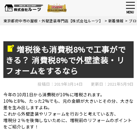
tog
nav
MENU
Skip
東京都府中市の屋根・外壁塗装専門店【株式会社ルーツ】
>
新着情報
>
ブロ
to
main
content
増税後も消費税8%で工事がで
きる？ 消費税8%で外壁塗装・リ
フォームをするなら
投稿日：2019年3月14日
更新日：2021年5月9日
今年の
10
月
1
日から消費税が
10%
に増税されます。
10%
と
8%
、たった
2%
でも、元の金額が大きいとその分、大きな
差を生み出しますよね。
これから外壁塗装やリフォームを行おうと考えている方、
増税分２％を後悔しないために、増税前のリフォームのポイント
をご紹介します！