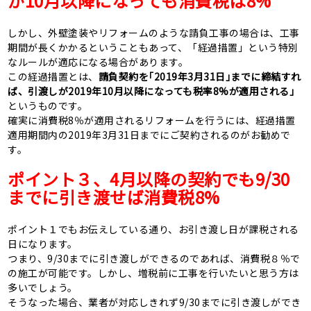
が10月以降になっても消費税は
8%
しかし、外壁塗装やリフォームのような請負工事の場合は、工事
期間が長くかかるということもあって、「経過措置」という特別
なルールが適応になる場合があります。
この経過措置とは、
請負契約を｢
2019
年
3
月
31
日｣までに締結すれ
ば、引渡しが
2019
年
10
月以降になっても税率
8%
が適用される」
というものです。
確実に消費税
8
％が適用されるリフォームを行うには、経過措置
適用期間内の
2019
年
3
月
31
日までにご契約されるのがお勧めで
す。
ポイント３、
4
月以降の契約でも
9/30
までに引き渡せば消費税
8%
ポイント１でもお伝えしている通り、お引き渡し日が課税される
日になります。
つまり、
9/30
までに引き渡しができるのであれば、消費税８％で
の施工が可能です。しかし、増税前に工事を行いたいと思う方は
多いでしょう。
そうなった場合、業者が対応しきれず
9/30
までに引き渡しができ