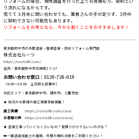
リフォームの場合、現地調査を行った上でお見積もり、契約とい
う流れになるからです。
慌てて３月末に問い合わせても、業者さんの手が足りず、
3
月中
に契約できない可能性もあります。
リフォームをお考えなら、今から動くことをおすすめします！
東京都府中市の外壁塗装・屋根塗装・防水リフォーム専門店
株式会社ルーツ
https://roots08.com/
住所：東京都府中市天神町3-7-27
お問い合わせ窓口：
0120-726-019
（9:00～20:00 土日祝も営業中）
対応エリア：東京都府中市、調布市、三鷹市他
★ 地元のお客様の施工実績多数掲載！
施工実績
https://roots08.com/case/
お客様の声
https://roots08.com/voice/
★ 塗装工事っていくらくらいなの？見積りだけでもいいのかな？
➡一級塗装技能士の屋根、外壁の無料点検をご利用ください！