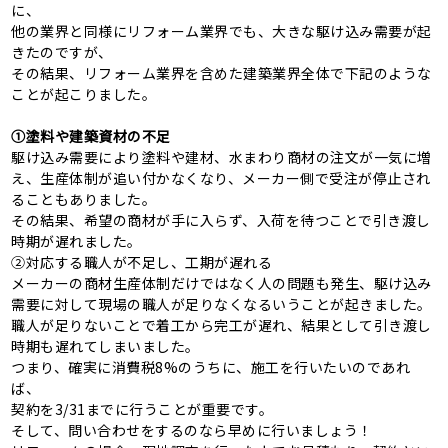
に、
他の業界と同様にリフォーム業界でも、大きな駆け込み需要が起
きたのですが、
その結果、リフォーム業界を含めた建築業界全体で下記のような
ことが起こりました。
①塗料や建築資材の不足
駆け込み需要により塗料や建材、水まわり商材の注文が一気に増
え、生産体制が追い付かなくなり、メーカー側で受注が停止され
ることもありました。
その結果、希望の商材が手に入らず、入荷を待つことで引き渡し
時期が遅れました。
②対応する職人が不足し、工期が遅れる
メーカーの商材生産体制だけではなく人の問題も発生、駆け込み
需要に対して現場の職人が足りなくなるいうことが起きました。
職人が足りないことで着工から完工が遅れ、結果として引き渡し
時期も遅れてしまいました。
つまり、確実に消費税
8%
のうちに、施工を行いたいのであれ
ば、
契約を
3/31
までに行うことが重要です。
そして、問い合わせをするのなら早めに行いましょう！