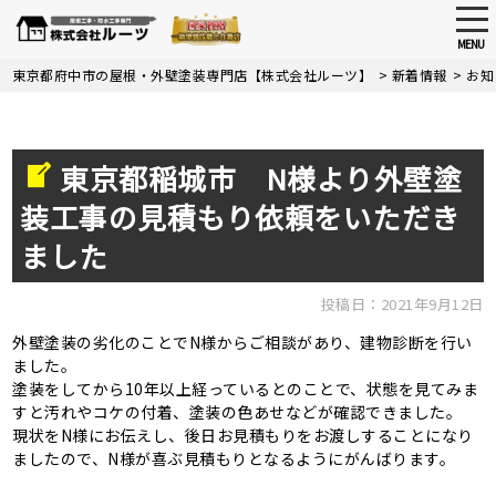
tog
nav
MENU
Skip
東京都府中市の屋根・外壁塗装専門店【株式会社ルーツ】
>
新着情報
>
お知
to
main
content
東京都稲城市 N様より外壁塗
装工事の見積もり依頼をいただき
ました
投稿日：2021年9月12日
外壁塗装の劣化のことでN様からご相談があり、建物診断を行い
ました。
塗装をしてから10年以上経っているとのことで、状態を見てみま
すと汚れやコケの付着、塗装の色あせなどが確認できました。
現状をN様にお伝えし、後日お見積もりをお渡しすることになり
ましたので、N様が喜ぶ見積もりとなるようにがんばります。