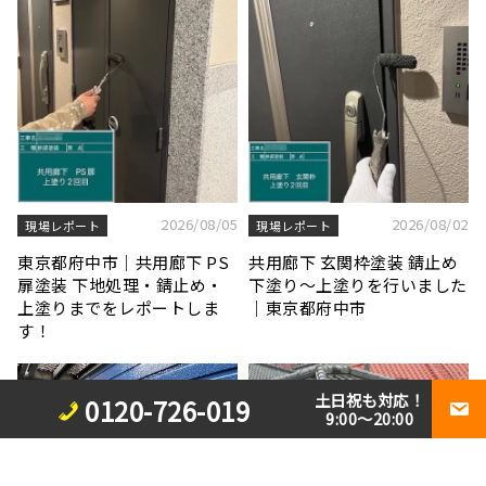
2026/08/05
2026/08/02
現場レポート
現場レポート
東京都府中市｜共用廊下 PS
共用廊下 玄関枠塗装 錆止め
扉塗装 下地処理・錆止め・
下塗り〜上塗りを行いました
上塗りまでをレポートしま
｜東京都府中市
す！
土日祝も対応！
0120-726-019
9:00～20:00