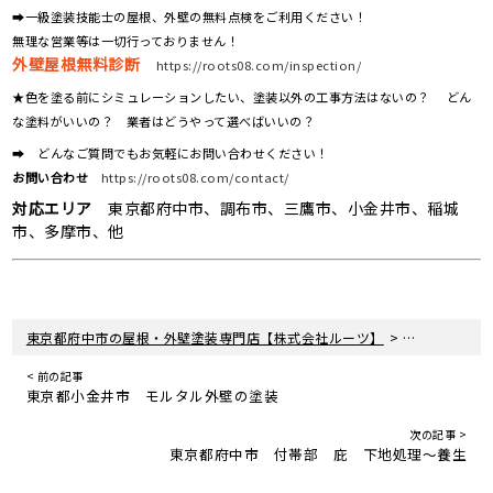
➡一級塗装技能士の屋根、外壁の無料点検をご利用ください！
無理な営業等は一切行っておりません！
外壁屋根無料診断
https://roots08.com/inspection/
★色を塗る前にシミュレーションしたい、塗装以外の工事方法はないの？ どん
な塗料がいいの？ 業者はどうやって選べばいいの？
➡ どんなご質問でもお気軽にお問い合わせください！
お問い合わせ
https://roots08.com/contact/
対応エリア
東京都府中市、調布市、三鷹市、小金井市、稲城
市、多摩市、他
>
>
東京都府中市の屋根・外壁塗装専門店【株式会社ルーツ】
新着情報
お
< 前の記事
東京都小金井市 モルタル外壁の塗装
次の記事 >
東京都府中市 付帯部 庇 下地処理〜養生