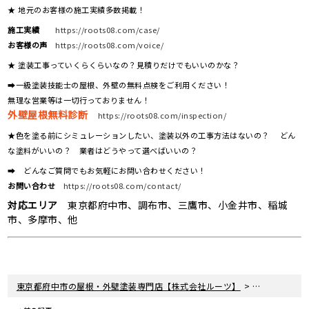
★ 地元のお客様の施工実績多数掲載！
施工実績
https://roots08.com/case/
お客様の声
https://roots08.com/voice/
★ 塗装工事っていくらくらいなの？見積りだけでもいいのかな？
➡一級塗装技能士の屋根、外壁の無料点検をご利用ください！
無理な営業等は一切行っておりません！
外壁屋根無料診断
https://roots08.com/inspection/
★色を塗る前にシミュレーションしたい、塗装以外の工事方法はないの？ どん
な塗料がいいの？ 業者はどうやって選べばいいの？
➡ どんなご質問でもお気軽にお問い合わせください！
お問い合わせ
https://roots08.com/contact/
対応エリア
東京都府中市、調布市、三鷹市、小金井市、稲城
市、多摩市、他
>
>
東京都府中市の屋根・外壁塗装専門店【株式会社ルーツ】
新着情報
現