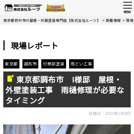
tog
nav
MENU
Skip
東京都府中市の屋根・外壁塗装専門店【株式会社ルーツ】
>
新着情報
>
現場
to
main
content
現場レポート
東京都
調布市
付帯部塗装
雨どい工事
東京都調布市 I様邸 屋根・
外壁塗装工事 雨樋修理が必要な
タイミング
投稿日：2023年1月8日