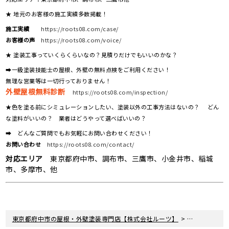
★ 地元のお客様の施工実績多数掲載！
施工実績
https://roots08.com/case/
お客様の声
https://roots08.com/voice/
★ 塗装工事っていくらくらいなの？見積りだけでもいいのかな？
➡一級塗装技能士の屋根、外壁の無料点検をご利用ください！
無理な営業等は一切行っておりません！
外壁屋根無料診断
https://roots08.com/inspection/
★色を塗る前にシミュレーションしたい、塗装以外の工事方法はないの？ どん
な塗料がいいの？ 業者はどうやって選べばいいの？
➡ どんなご質問でもお気軽にお問い合わせください！
お問い合わせ
https://roots08.com/contact/
対応エリア
東京都府中市、調布市、三鷹市、小金井市、稲城
市、多摩市、他
>
>
東京都府中市の屋根・外壁塗装専門店【株式会社ルーツ】
新着情報
現