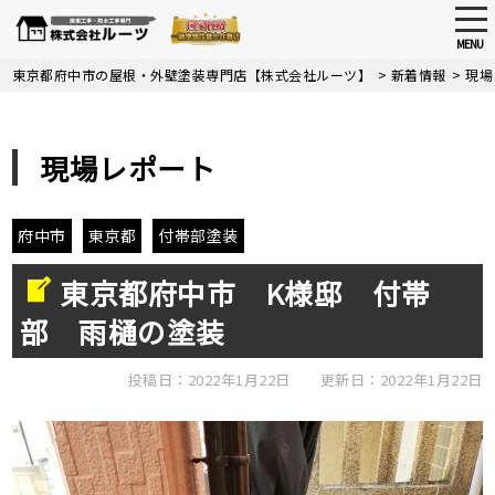
tog
nav
MENU
Skip
東京都府中市の屋根・外壁塗装専門店【株式会社ルーツ】
>
新着情報
>
現場
to
main
content
現場レポート
府中市
東京都
付帯部塗装
東京都府中市 K様邸 付帯
部 雨樋の塗装
投稿日：2022年1月22日
更新日：2022年1月22日