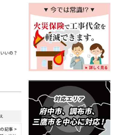
ばいいの？
え
の記事 >