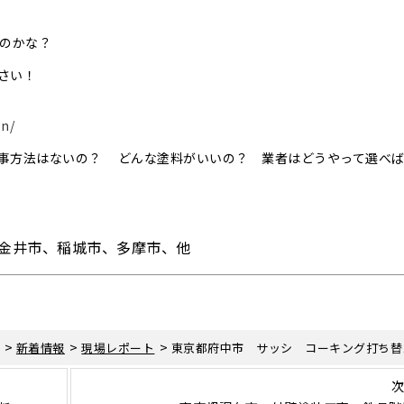
いのかな？
さい！
on/
事方法はないの？ どんな塗料がいいの？ 業者はどうやって選べ
金井市、稲城市、多摩市、他
>
>
>
新着情報
現場レポート
東京都府中市 サッシ コーキング打ち替
次