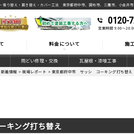
・張り替え・葺き替え・カバー工法 東京都府中市、調布市、三鷹市、小金井市
0120-7
営業時間 9:00～20
て
料金について
施
雨どい修理・交換
瓦屋根・漆喰工事
>
新着情報
>
現場レポート
>
東京都府中市 サッシ コーキング打ち替え
ーキング打ち替え