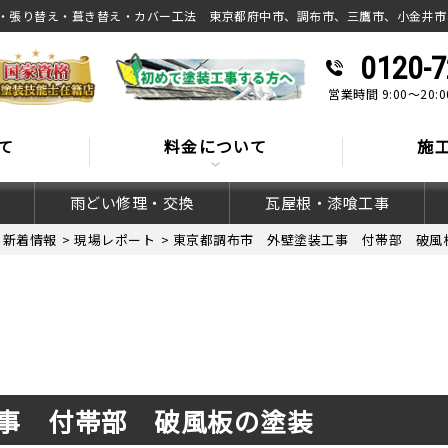
・張り替え・葺き替え・カバー工法 東京都府中市、調布市、三鷹市、小金井市
0120-7
営業時間 9:00～20
て
料金について
施
雨どい修理・交換
瓦屋根・漆喰工事
>
新着情報
>
現場レポート
>
東京都調布市 外壁塗装工事 付帯部 破風
事 付帯部 破風板の塗装