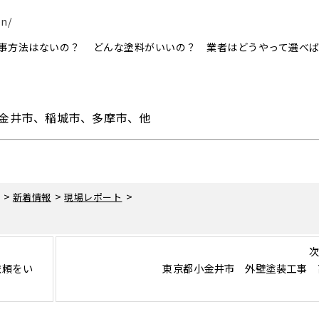
on/
事方法はないの？ どんな塗料がいいの？ 業者はどうやって選べ
金井市、稲城市、多摩市、他
>
>
>
新着情報
現場レポート
次
依頼をい
東京都小金井市 外壁塗装工事 