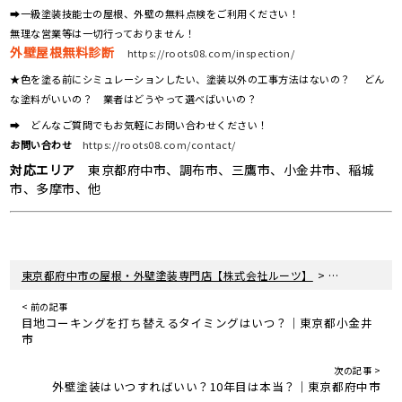
➡一級塗装技能士の屋根、外壁の無料点検をご利用ください！
無理な営業等は一切行っておりません！
外壁屋根無料診断
https://roots08.com/inspection/
★色を塗る前にシミュレーションしたい、塗装以外の工事方法はないの？ どん
な塗料がいいの？ 業者はどうやって選べばいいの？
➡ どんなご質問でもお気軽にお問い合わせください！
お問い合わせ
https://roots08.com/contact/
対応エリア
東京都府中市、調布市、三鷹市、小金井市、稲城
市、多摩市、他
>
>
東京都府中市の屋根・外壁塗装専門店【株式会社ルーツ】
新着情報
現
< 前の記事
目地コーキングを打ち替えるタイミングはいつ？｜東京都小金井
市
次の記事 >
外壁塗装はいつすればいい？10年目は本当？｜東京都府中市