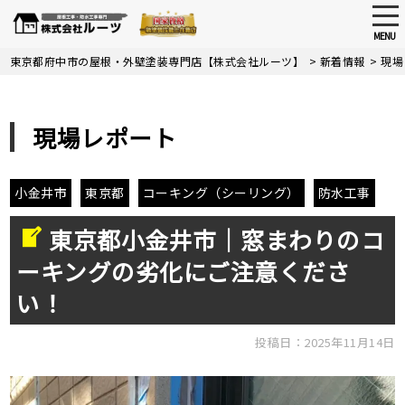
tog
nav
MENU
Skip
東京都府中市の屋根・外壁塗装専門店【株式会社ルーツ】
>
新着情報
>
現場
to
main
content
現場レポート
小金井市
東京都
コーキング（シーリング）
防水工事
東京都小金井市｜窓まわりのコ
ーキングの劣化にご注意くださ
い！
投稿日：2025年11月14日